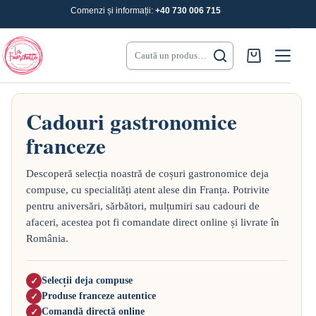
Sari
Comenzi și informații:
+40 730 006 715
la
conținut
Caută un produs…
Coș
de
cumpărături
Cadouri gastronomice
franceze
Descoperă selecția noastră de coșuri gastronomice deja
compuse, cu specialități atent alese din Franța. Potrivite
pentru aniversări, sărbători, mulțumiri sau cadouri de
afaceri, acestea pot fi comandate direct online și livrate în
România.
Selecții deja compuse
✓
Produse franceze autentice
✓
Comandă directă online
✓