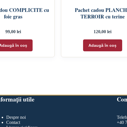
adou COMPLICITE cu
Pachet cadou PLANC
foie gras
TERROIR cu terine
99,00
lei
120,00
lei
Adaugă în coș
Adaugă în coș
formații utile
Con
Despre noi
Telef
Contact
+40 