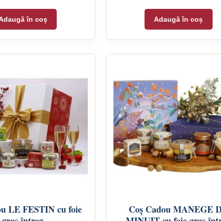
Adaugă în coș
Adaugă în coș
u LE FESTIN cu foie
Coș Cadou MANEGE 
gras întreg
MINUIT cu foie gras înt