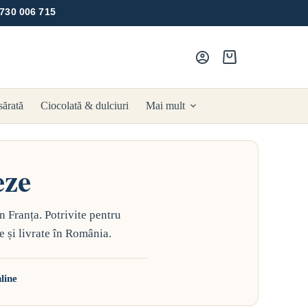
 730 006 715
Coș
de
cumpărături
sărată
Ciocolată & dulciuri
Mai mult
eze
n Franța. Potrivite pentru
e și livrate în România.
line