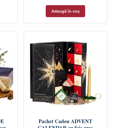
Adaugă în coș
DE
Pachet Cadou ADVENT
reg
CALENDAR cu foie gras