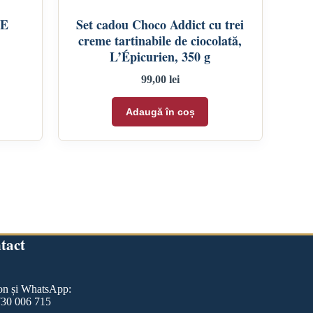
HE
Set cadou Choco Addict cu trei
creme tartinabile de ciocolată,
L’Épicurien, 350 g
99,00
lei
Adaugă în coș
tact
on și WhatsApp:
730 006 715