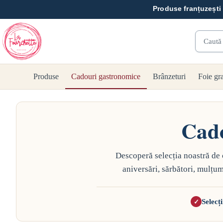
Sari
Produse franțuzești 
la
conținut
Caută
Produse
Cadouri gastronomice
Brânzeturi
Foie gr
Cado
Descoperă selecția noastră de 
aniversări, sărbători, mulțum
Selecț
✓