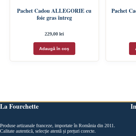
Pachet Cadou ALLEGORIE cu
Pachet C
foie gras întreg
229,00
lei
Adaugă în coș
La Fourchette
In
Produse artizanale franceze, importate în România din 2011.
Calitate autentică, selecție atentă și prețuri corecte.