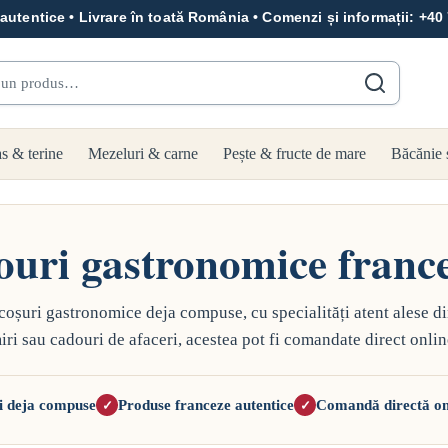
autentice • Livrare în toată România • Comenzi și informații:
+40
 un produs…
as & terine
Mezeluri & carne
Pește & fructe de mare
Băcănie 
uri gastronomice franc
coșuri gastronomice deja compuse, cu specialități atent alese di
iri sau cadouri de afaceri, acestea pot fi comandate direct onlin
ii deja compuse
Produse franceze autentice
Comandă directă on
✓
✓