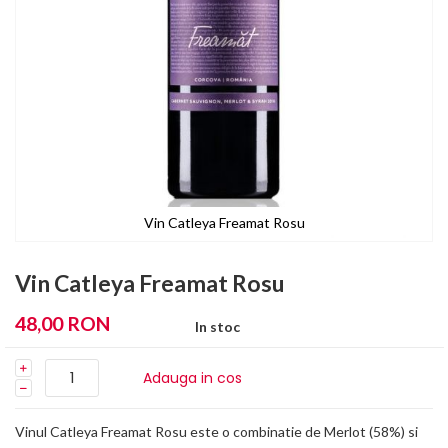
Vin Catleya Freamat Rosu
Skip
to
Vin Catleya Freamat Rosu
the
beginning
48,00 RON
In stoc
of
the
images
Adauga in cos
gallery
Vinul Catleya Freamat Rosu este o combinatie de Merlot (58%) si