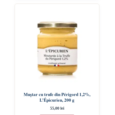
Muștar cu trufe din Périgord 1,2%,
L’Épicurien, 200 g
55,00
lei