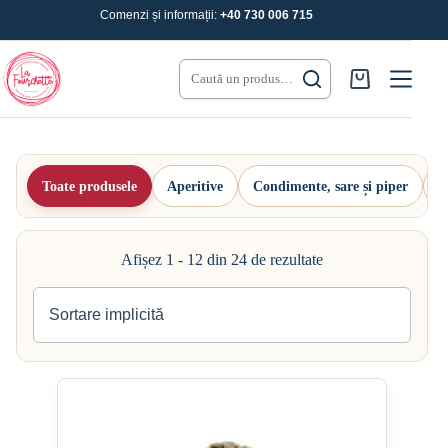
Sari
Comenzi și informații:
+40 730 006 715
la
conținut
Caută un produs…
Coș
de
cumpărături
Toate produsele
Aperitive
Condimente, sare și piper
L
Afișez 1 - 12 din 24 de rezultate