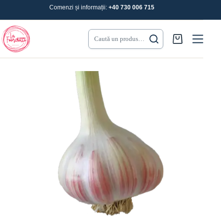
Sari
Comenzi și informații:
+40 730 006 715
la
conținut
Caută un produs…
Coș
de
cumpărături