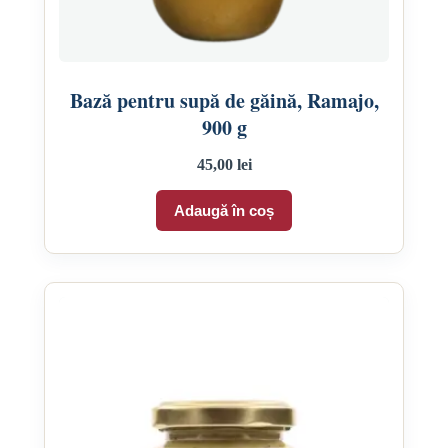
Bază pentru supă de găină, Ramajo,
900 g
45,00
lei
Adaugă în coș