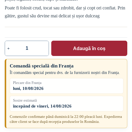
Poate fi folosit crud, tocat sau zdrobit, dar și copt ori confiat. Prin
gătire, gustul său devine mai delicat și ușor dulceag
Adaugă în coș
Cantitate
Usturoi
roz,
1
Comandă specială din Franța
kg
Îl comandăm special pentru dvs. de la furnizorii noștri din Franța.
Plecare din Franța
luni, 10/08/2026
Sosire estimată
începând de vineri, 14/08/2026
Comenzile confirmate până duminică la 22:00 pleacă luni. Expedierea
către client se face după recepția produselor în România.