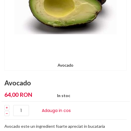
Avocado
Skip
to
Avocado
the
beginning
64,00 RON
In stoc
of
the
images
Adauga in cos
gallery
Avocado este un ingredient foarte apreciat in bucataria