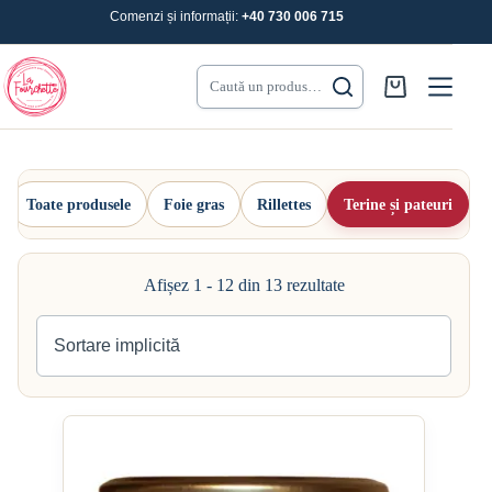
Sari
Comenzi și informații:
+40 730 006 715
la
conținut
Caută un produs…
Coș
de
cumpărături
Toate produsele
Foie gras
Rillettes
Terine și pateuri
Afișez 1 - 12 din 13 rezultate