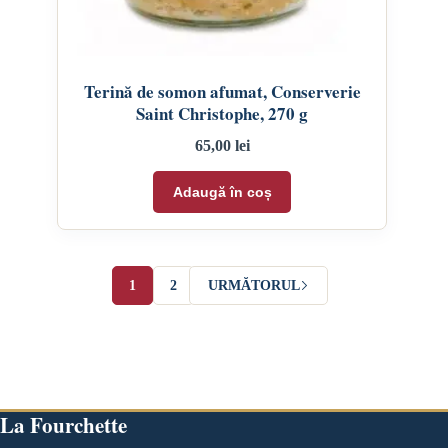
Terină de somon afumat, Conserverie
Saint Christophe, 270 g
65,00
lei
Adaugă în coș
1
2
URMĂTORUL
La Fourchette