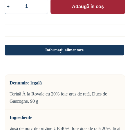
Adaugă în coș
Cantitate
Terină
À
la
Royale
cu
20%
foie
gras
Informații alimentare
de
rață,
Ducs
de
Gascogne,
90
g
Denumire legală
Terină À la Royale cu 20% foie gras de rață, Ducs de
Gascogne, 90 g
Ingrediente
gușă de porc de origine UE 40%, foie gras de rață 20%, ficat