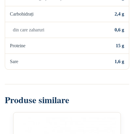
Carbohidrați
2,4 g
din care zaharuri
0,6 g
Proteine
15 g
Sare
1,6 g
Produse similare