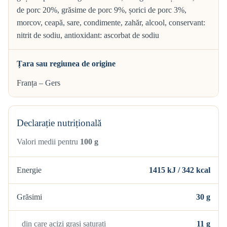
de porc 20%, grăsime de porc 9%, șorici de porc 3%,
morcov, ceapă, sare, condimente, zahăr, alcool, conservant:
nitrit de sodiu, antioxidant: ascorbat de sodiu
Țara sau regiunea de origine
Franța – Gers
Declarație nutrițională
Valori medii pentru
100 g
Energie
1415 kJ / 342 kcal
Grăsimi
30 g
din care acizi grași saturați
11 g