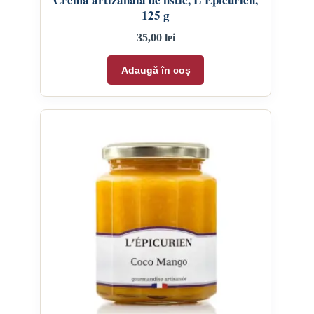
125 g
35,00
lei
Adaugă în coș