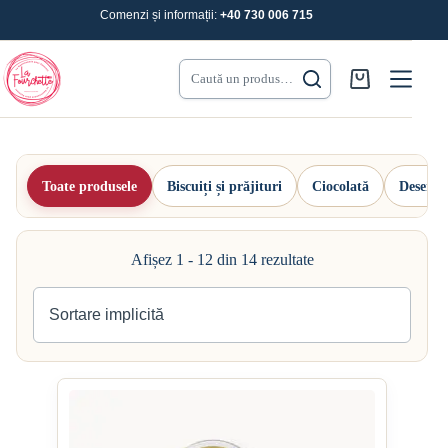
Sari
Comenzi și informații:
+40 730 006 715
la
conținut
Caută un produs…
Coș
de
cumpărături
Toate produsele
Biscuiți și prăjituri
Ciocolată
Desertur
Afișez 1 - 12 din 14 rezultate