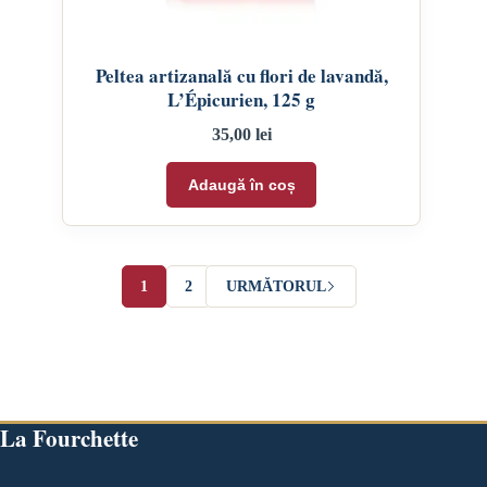
Peltea artizanală cu flori de lavandă,
L’Épicurien, 125 g
35,00
lei
Adaugă în coș
1
2
URMĂTORUL
La Fourchette