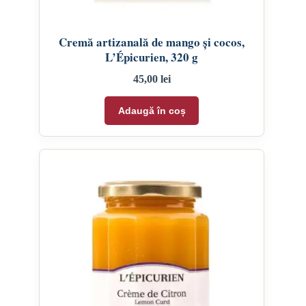
Cremă artizanală de mango și cocos,
L’Épicurien, 320 g
45,00
lei
Adaugă în coș