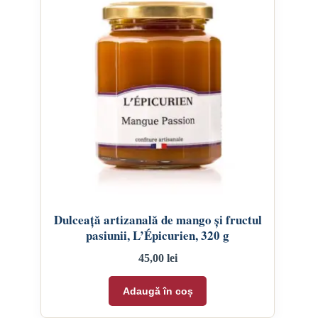
Dulceață artizanală de mango și fructul
pasiunii, L’Épicurien, 320 g
45,00
lei
Adaugă în coș