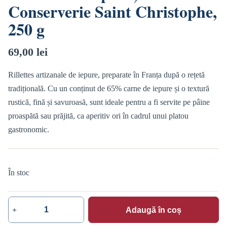
Conserverie Saint Christophe,
250 g
69,00
lei
Rillettes artizanale de iepure, preparate în Franța după o rețetă
tradițională. Cu un conținut de 65% carne de iepure și o textură
rustică, fină și savuroasă, sunt ideale pentru a fi servite pe pâine
proaspătă sau prăjită, ca aperitiv ori în cadrul unui platou
gastronomic.
În stoc
Adaugă în coș
Cantitate
Rillettes