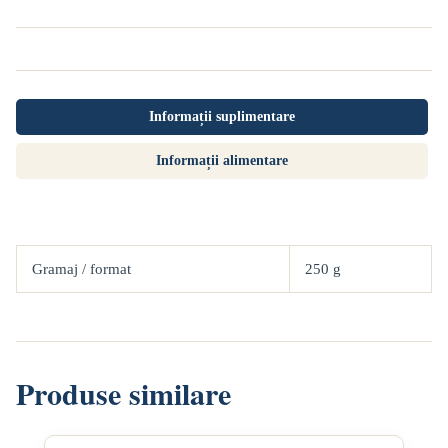
de
iepure,
Conserverie
Saint
Christophe,
250
g
Informații suplimentare
Informații alimentare
Gramaj / format
250 g
Produse similare