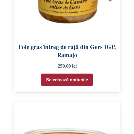
Foie gras întreg de rață din Gers IGP,
Ramajo
259,00
lei
Acest
Selectează opțiunile
produs
are
mai
multe
variații.
Opțiunile
pot
fi
alese
în