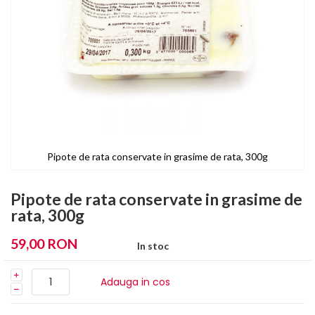
Pipote de rata conservate in grasime de rata, 300g
Skip
to
Pipote de rata conservate in grasime de
the
rata, 300g
beginning
of
59,00 RON
In stoc
the
images
gallery
Adauga in cos