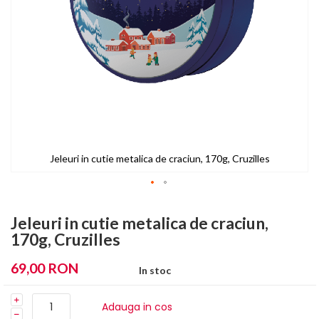
Jeleuri in cutie metalica de craciun, 170g, Cruzilles
Skip
to
Jeleuri in cutie metalica de craciun,
the
170g, Cruzilles
beginning
of
69,00 RON
In stoc
the
images
gallery
Adauga in cos