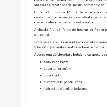
speculoos
, create special pentru sarbatorile de 
Cutia cadou contine
16 oua de ciocolata cu l
celebru pentru aroma sa caramelizata cu note d
crocanta ofera o experienta dulce unica.
Ambalajul festiv in forma de
iepuras de Paste
tr
sau colegi.
Produsele
Cafe-Tasse
sunt recunoscute internati
folosind ingrediente atent selectionate pentru un
Aceste
oua de ciocolata belgiana cu speculoo
cadouri de Paste
deserturi premium
cosuri cadou
surprize dulci pentru copii
iubitorii de ciocolata belgiana