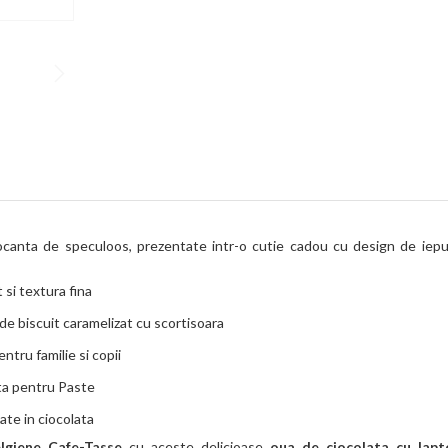
ocanta de speculoos, prezentate intr-o cutie cadou cu design de iepu
 si textura fina
e biscuit caramelizat cu scortisoara
ntru familie si copii
ta pentru Paste
itate in ciocolata
elgiene Cafe-Tasse
cu aceste delicioase
oua de ciocolata cu lapt