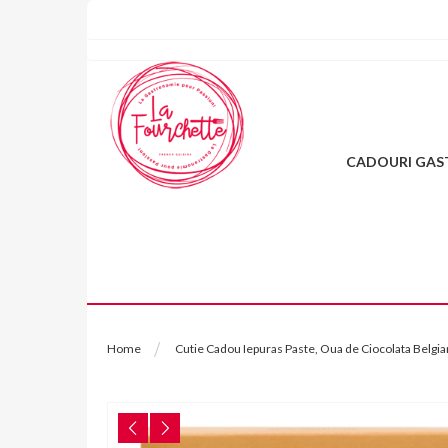
Skip
to
Content
CADOURI GA
Home
Cutie Cadou Iepuras Paste, Oua de Ciocolata Belgia
Skip
to