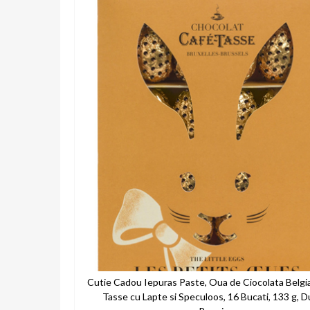
the
end
of
the
images
gallery
Cutie Cadou Iepuras Paste, Oua de Ciocolata Belgi
Tasse cu Lapte si Speculoos, 16 Bucati, 133 g, Du