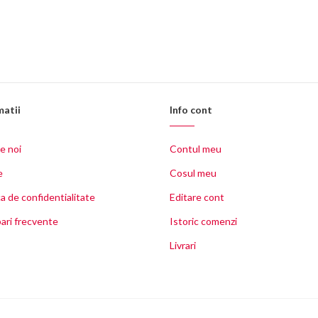
matii
Info cont
e noi
Contul meu
e
Cosul meu
ca de confidentialitate
Editare cont
ari frecvente
Istoric comenzi
C
Livrari