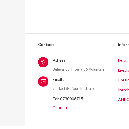
Contact
Infor
Adresa :
Despr
Bulevardul Pipera 36 Voluntari
Livrar
Email :
Politi
contact@lafourchette.ro
Intreb
Tel: 0730006715
ANP
Contact