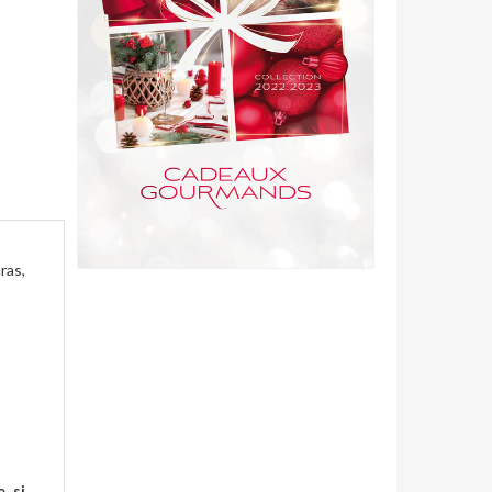
ras,
e si