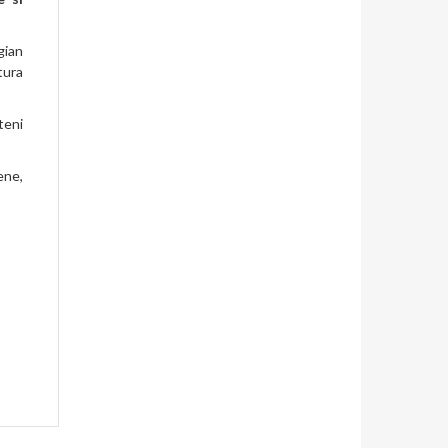
gian
tura
teni
ene,