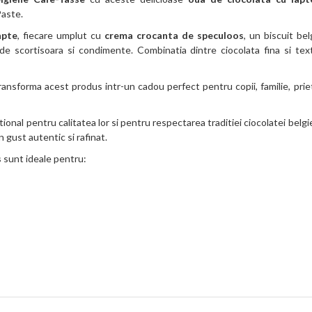
Paste.
apte
, fiecare umplut cu
crema crocanta de speculoos
, un biscuit bel
e scortisoara si condimente. Combinatia dintre ciocolata fina si tex
ansforma acest produs intr-un cadou perfect pentru copii, familie, prie
onal pentru calitatea lor si pentru respectarea traditiei ciocolatei belgi
 gust autentic si rafinat.
s
sunt ideale pentru: