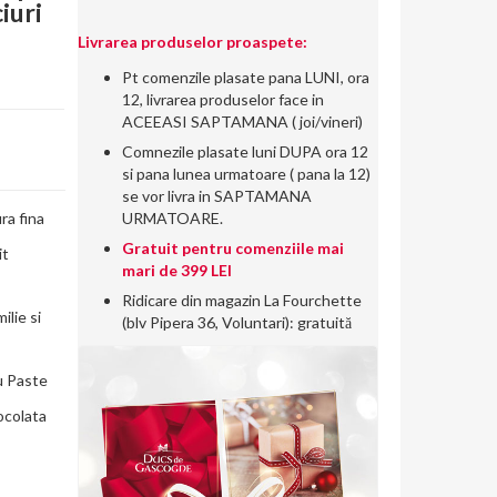
iuri
Livrarea produselor proaspete:
Pt comenzile plasate pana LUNI, ora
12, livrarea produselor face in
ACEEASI SAPTAMANA ( joi/vineri)
Comnezile plasate luni DUPA ora 12
si pana lunea urmatoare ( pana la 12)
se vor livra in SAPTAMANA
URMATOARE.
ra fina
Gratuit pentru comenziile mai
it
mari de 399 LEI
Ridicare din magazin La Fourchette
ilie si
(blv Pipera 36, Voluntari): gratuită
u Paste
iocolata