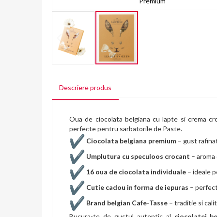
Premium
Skip
to
Descriere produs
the
beginning
of
the
Oua de ciocolata belgiana cu lapte si crema cr
images
perfecte pentru sarbatorile de Paste.
gallery
Ciocolata belgiana premium
– gust rafinat
Umplutura cu speculoos crocant
– aroma d
16 oua de ciocolata individuale
– ideale pe
Cutie cadou in forma de iepuras
– perfec
Brand belgian Cafe-Tasse
– traditie si cal
Bucura-te de gustul autentic al
ciocolatei b