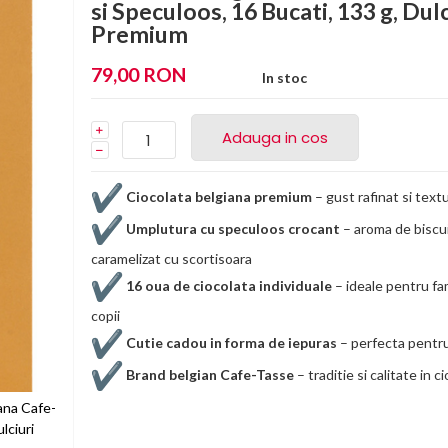
si Speculoos, 16 Bucati, 133 g, Dulc
Premium
79,00 RON
In stoc
Adauga in cos
Ciocolata belgiana premium
– gust rafinat si textu
Umplutura cu speculoos crocant
– aroma de biscu
caramelizat cu scortisoara
16 oua de ciocolata individuale
– ideale pentru fam
copii
Cutie cadou in forma de iepuras
– perfecta pentr
Brand belgian Cafe-Tasse
– traditie si calitate in c
ana Cafe-
lciuri