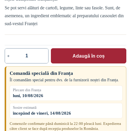
Se pot servi alături de cartofi, legume, linte sau fasole. Sunt, de
asemenea, un ingredient emblematic al preparatului cassoulet din
sud-vestul Franței
Adaugă în coș
Cantitate
Cârnați
Toulouse,
2
Comandă specială din Franța
kg
Îl comandăm special pentru dvs. de la furnizorii noștri din Franța.
Plecare din Franța
luni, 10/08/2026
Sosire estimată
începând de vineri, 14/08/2026
Comenzile confirmate până duminică la 22:00 pleacă luni. Expedierea
către client se face după recepția produselor în România.