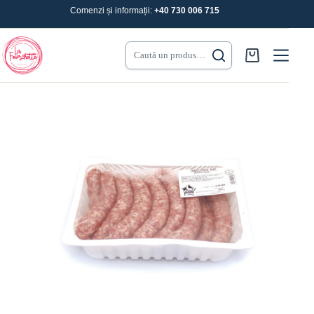
Sari
Comenzi și informații:
+40 730 006 715
la
conținut
Caută un produs…
Coș
de
cumpărături