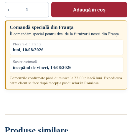
Adaugă în coș
Cantitate
Cârnat
de
Morteau
Comandă specială din Franța
IGP,
Îl comandăm special pentru dvs. de la furnizorii noștri din Franța.
afumat
și
Plecare din Franța
fiert,
luni, 10/08/2026
250
g
Sosire estimată
începând de vineri, 14/08/2026
Comenzile confirmate până duminică la 22:00 pleacă luni. Expedierea
către client se face după recepția produselor în România.
Produse similare