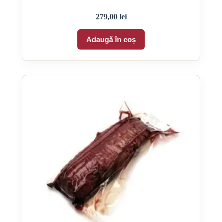
279,00
lei
Adaugă în coș