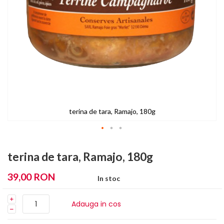
terina de tara, Ramajo, 180g
Skip
to
terina de tara, Ramajo, 180g
the
beginning
39,00 RON
In stoc
of
the
images
Adauga in cos
gallery