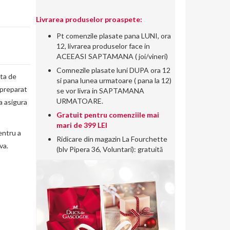
Livrarea produselor proaspete:
Pt comenzile plasate pana LUNI, ora
12, livrarea produselor face in
ACEEASI SAPTAMANA ( joi/vineri)
Comnezile plasate luni DUPA ora 12
ata de
si pana lunea urmatoare ( pana la 12)
 preparat
se vor livra in SAPTAMANA
URMATOARE.
a asigura
Gratuit pentru comenziile mai
mari de 399 LEI
entru a
Ridicare din magazin La Fourchette
va.
(blv Pipera 36, Voluntari): gratuită