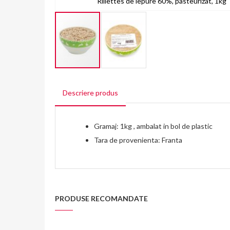
Rillettes de iepure 60%, pasteurizat, 1kg
Skip
to
Descriere produs
the
beginning
of
the
Gramaj: 1kg , ambalat in bol de plastic
images
Tara de provenienta: Franta
gallery
PRODUSE RECOMANDATE