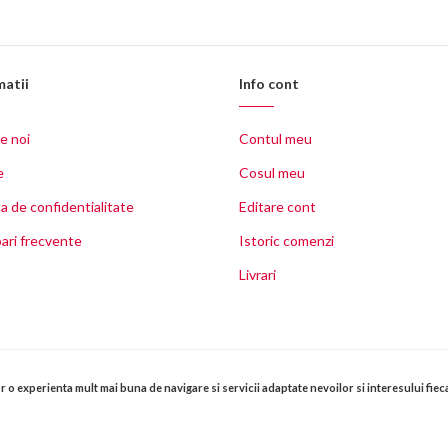
matii
Info cont
e noi
Contul meu
e
Cosul meu
ca de confidentialitate
Editare cont
ari frecvente
Istoric comenzi
C
Livrari
Toate drepturile rezervate © Copyright 2011-2025 -
La Fourchette
or o experienta mult mai buna de navigare si servicii adaptate nevoilor si interesului fiec
litati, cadouri gastronomice, ingrediente pentru retete, de calitate superioara, va sunt
Lafourchette.ro