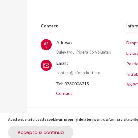
Contact
Infor
Adresa :
Despr
Bulevardul Pipera 36 Voluntari
Livrar
Email :
Politi
contact@lafourchette.ro
Intreb
Tel: 0730006715
ANP
Contact
Acest website foloseste cookie-uri proprii și de la terți pentru a furniza vizitatoril
Ciocolata, branzeturi frantuzesti, delicatese, ceaiuri, specia
Accepta si continua