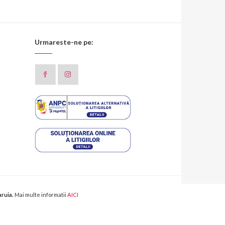
Urmareste-ne pe:
aruia.
Mai multe informatii
AICI
 aduse direct din Franta si sunt diponibile in magazinul online