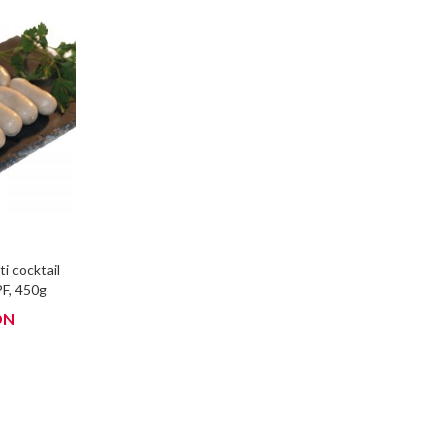
i cocktail
PF, 450g
ON