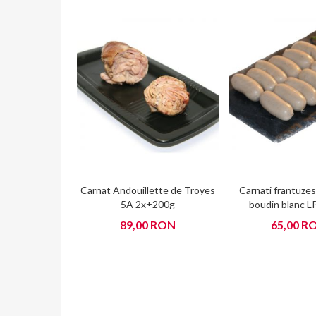
Carnat Andouillette de Troyes
Carnati frantuzest
5A 2x±200g
boudin blanc L
89,00 RON
65,00 R