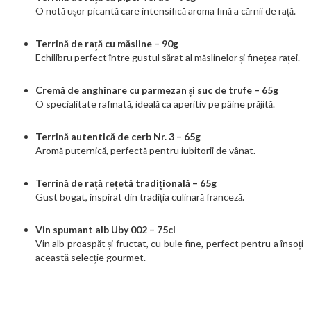
O notă ușor picantă care intensifică aroma fină a cărnii de rață.
Terrină de rață cu măsline – 90g
Echilibru perfect între gustul sărat al măslinelor și finețea raței.
Cremă de anghinare cu parmezan și suc de trufe – 65g
O specialitate rafinată, ideală ca aperitiv pe pâine prăjită.
Terrină autentică de cerb Nr. 3 – 65g
Aromă puternică, perfectă pentru iubitorii de vânat.
Terrină de rață rețetă tradițională – 65g
Gust bogat, inspirat din tradiția culinară franceză.
Vin spumant alb Uby 002 – 75cl
Vin alb proaspăt și fructat, cu bule fine, perfect pentru a însoți
această selecție gourmet.