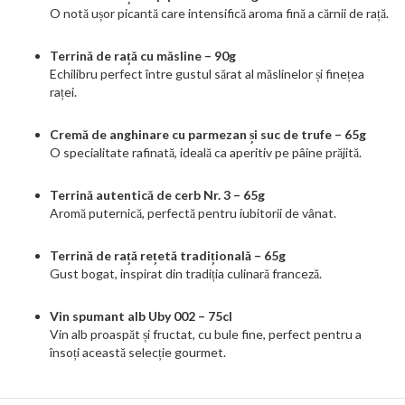
O notă ușor picantă care intensifică aroma fină a cărnii de rață.
Terrină de rață cu măsline – 90g
Echilibru perfect între gustul sărat al măslinelor și finețea
raței.
Cremă de anghinare cu parmezan și suc de trufe – 65g
O specialitate rafinată, ideală ca aperitiv pe pâine prăjită.
Terrină autentică de cerb Nr. 3 – 65g
Aromă puternică, perfectă pentru iubitorii de vânat.
Terrină de rață rețetă tradițională – 65g
Gust bogat, inspirat din tradiția culinară franceză.
Vin spumant alb Uby 002 – 75cl
Vin alb proaspăt și fructat, cu bule fine, perfect pentru a
însoți această selecție gourmet.