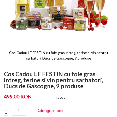
Cos Cadou LE FESTIN cu foie gras intreg, terine si vin pentru
sarbatori, Ducs de Gascogne, 9 produse
Skip
to
Cos Cadou LE FESTIN cu foie gras
the
intreg, terine si vin pentru sarbatori,
beginning
Ducs de Gascogne, 9 produse
of
the
499,00 RON
images
In stoc
gallery
Adauga in cos