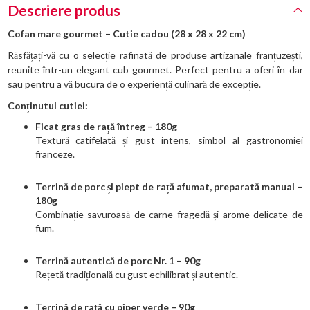
Descriere produs
Cofan mare gourmet – Cutie cadou (28 x 28 x 22 cm)
Răsfățați-vă cu o selecție rafinată de produse artizanale franțuzești,
reunite într-un elegant cub gourmet. Perfect pentru a oferi în dar
sau pentru a vă bucura de o experiență culinară de excepție.
Conținutul cutiei:
Ficat gras de rață întreg – 180g
Textură catifelată și gust intens, simbol al gastronomiei
franceze.
Terrină de porc și piept de rață afumat, preparată manual –
180g
Combinație savuroasă de carne fragedă și arome delicate de
fum.
Terrină autentică de porc Nr. 1 – 90g
Rețetă tradițională cu gust echilibrat și autentic.
Terrină de rață cu piper verde – 90g