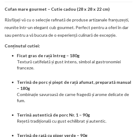
Cofan mare gourmet – Cutie cadou (28 x 28 x 22 cm)
Răsfățați-vă cu o selecție rafinată de produse artizanale franțuzești,
reunite într-un elegant cub gourmet. Perfect pentru a oferi în dar
sau pentru a vă bucura de o experiență culinară de excepție.
Conținutul cutiei:
Ficat gras de rață întreg – 180g
Textură catifelată și gust intens, simbol al gastronomiei
franceze.
Terrină de porc și piept de rață afumat, preparată manual
– 180g
Combinație savuroasă de carne fragedă și arome delicate de
fum.
Terrină autentică de porc Nr. 1 – 90g
Rețetă tradițională cu gust echilibrat și autentic.
Terrină de rață cu piper verde – 90g